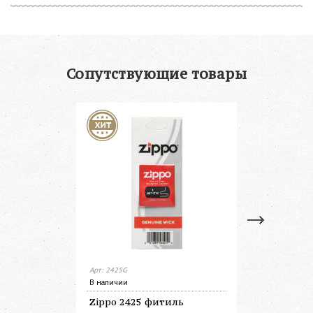
Сопутствующие товары
Арт: 2425G
Арт: 2406 NG
В наличии
В наличии
Zippo 2425 фитиль
2406NG К