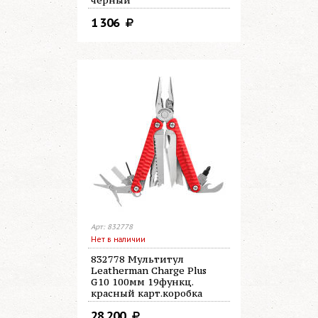
черный
1 306
Арт: 832778
Нет в наличии
832778 Мультитул
Leatherman Charge Plus
G10 100мм 19функц.
красный карт.коробка
28 200