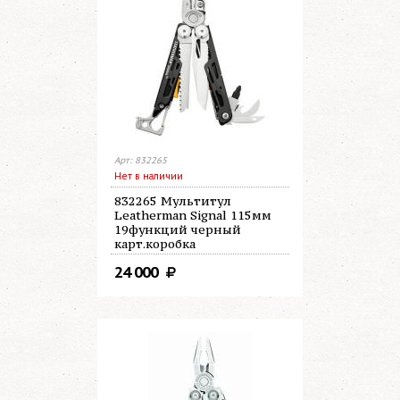
Арт: 832265
Нет в наличии
832265 Мультитул
Leatherman Signal 115мм
19функций черный
карт.коробка
24 000