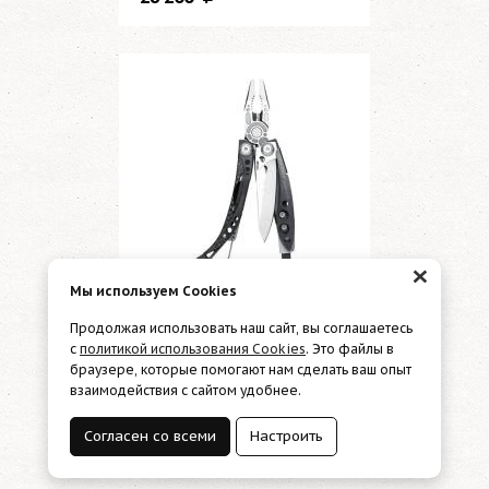
×
Мы используем Cookies
Арт: 830923
Продолжая использовать наш сайт, вы соглашаетесь
Нет в наличии
с
политикой использования Cookies
. Это файлы в
830923 Мультитул
браузере, которые помогают нам сделать ваш опыт
Leatherman Skeletool CX
взаимодействия с сайтом удобнее.
10мм 7функций черный
карт.коробка
Согласен со всеми
Настроить
14 900