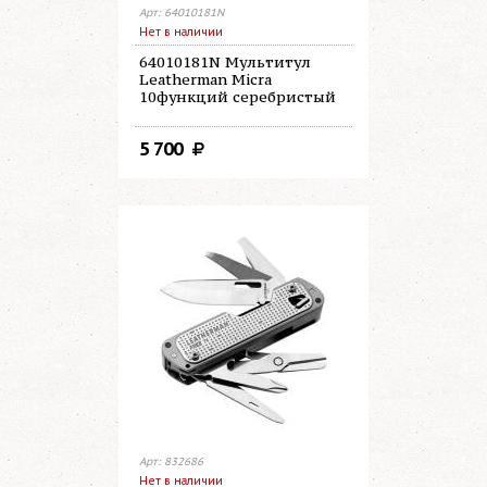
Арт: 64010181N
Нет в наличии
64010181N Мультитул
Leatherman Micra
10функций серебристый
5 700
Арт: 832686
Нет в наличии