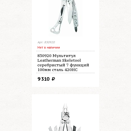
Арт: 830920
Нет в наличии
830920 Мультитул
Leatherman Skeletool
серебристый 7 функций
100мм сталь 420НС
9 310