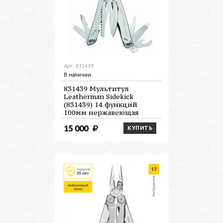
Арт: 831439
В наличии
831439 Мультитул
Leatherman Sidekick
(831439) 14 функций
100мм нержавеющая
сталь
15 000
КУПИТЬ