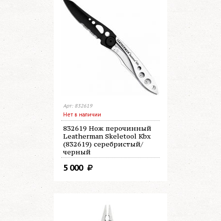
Арт: 832619
Нет в наличии
832619 Нож перочинный
Leatherman Skeletool Kbx
(832619) серебристый/
черный
5 000