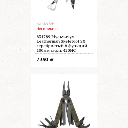
Арт: 831789
Нет в наличии
831789 Мультитул
Leatherman Skeletool SX
серебристый 8 функций
100мм сталь 420НС
7 390