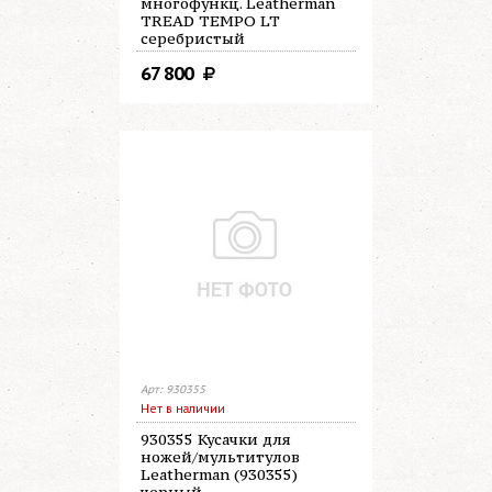
многофункц. Leatherman
TREAD TEMPO LT
серебристый
67 800
Арт: 930355
Нет в наличии
930355 Кусачки для
ножей/мультитулов
Leatherman (930355)