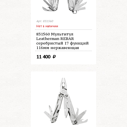
Арт: 831560
Нет в наличии
831560 Мультитул
Leatherman REBAR
серебристый 17 функций
116мм нержавеющая
сталь
11 400