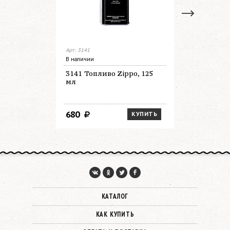
Арт: 3141
Арт: 100r
В наличии
В наличии
3141 Топливо Zippo, 125
100 R По
мл
Zippo (к
топливо 3
место для
140х160х
680
2 300
КУПИТЬ
КАТАЛОГ
КАК КУПИТЬ