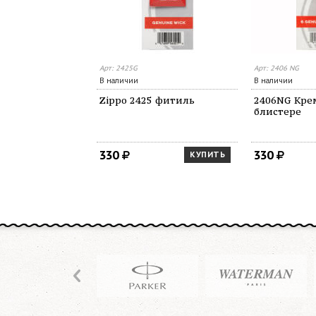
Арт: 2425G
Арт: 2406 NG
В наличии
В наличии
Zippo 2425 фитиль
2406NG Кре
блистере
330
330
КУПИТЬ