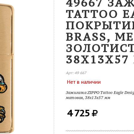
49667 ЗА
TATTOO E
ПОКРЫТИ
BRASS, М
ЗОЛОТИСТ
38X13X57
Арт: 49 667
Нет в наличии
Зажигалка ZIPPO Tattoo Eagle Desi
матовая, 38x13x57 мм
4 725