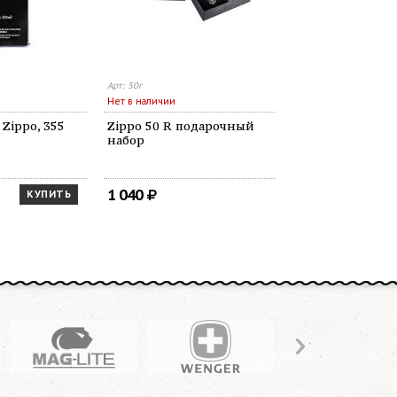
Арт: 50r
Арт: 122 110 (1.703.11
Нет в наличии
В наличии
Zippo, 355
Zippo 50 R подарочный
122 110 (1.703.1
набор
ремкомплект
1 040
1 140
КУПИТЬ