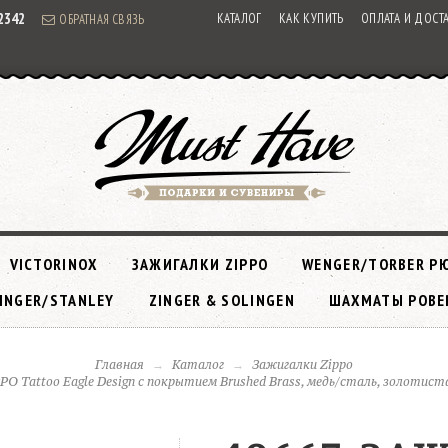
92342
КАТАЛОГ
КАК КУПИТЬ
ОПЛАТА И ДОСТ
ОБРАТНАЯ СВЯЗЬ
VICTORINOX
ЗАЖИГАЛКИ ZIPPO
WENGER/TORBER Р
INGER/STANLEY
ZINGER & SOLINGEN
ШАХМАТЫ РОВЕ
Главная
Каталог
Зажигалки Zippo
PO Tattoo Eagle Design с покрытием Brushed Brass, медь/сталь, золотист