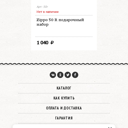
Арт: 50r
Арт: 3141
Нет в наличии
В наличии
Zippo 50 R подарочный
3141 Топл
набор
мл
1 040
680
КАТАЛОГ
КАК КУПИТЬ
ОПЛАТА И ДОСТАВКА
ГАРАНТИЯ