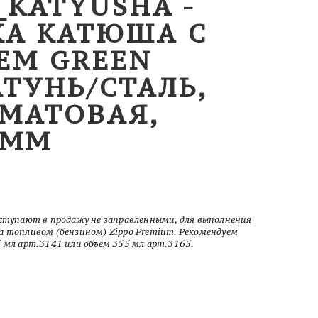
_KATYUSHA -
КА КАТЮША С
ЕМ GREEN
АТУНЬ/СТАЛЬ,
 МАТОВАЯ,
 ММ
оступают в продажу не заправленными, для выполнения
а топливом (бензином) Zippo Premium. Рекомендуем
5 мл арт.3141 или объем 355 мл арт.3165.