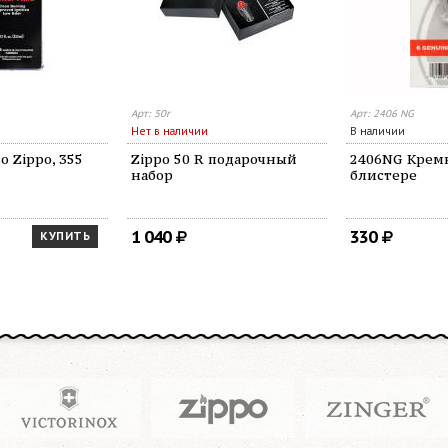
Арт: 50r
Арт: 2406 NG
Нет в наличии
В наличии
о Zippo, 355
Zippo 50 R подарочный
2406NG Кремн
набор
блистере
1 040
330
КУПИТЬ