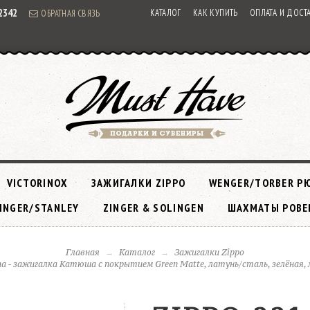
92342
КАТАЛОГ
КАК КУПИТЬ
ОПЛАТА И ДОСТ
ОБРАТНАЯ СВЯЗЬ
VICTORINOX
ЗАЖИГАЛКИ ZIPPO
WENGER/TORBER Р
INGER/STANLEY
ZINGER & SOLINGEN
ШАХМАТЫ РОВЕ
Главная
Каталог
Зажигалки Zippo
ha - зажигалка Катюша с покрытием Green Matte, латунь/сталь, зелёная,