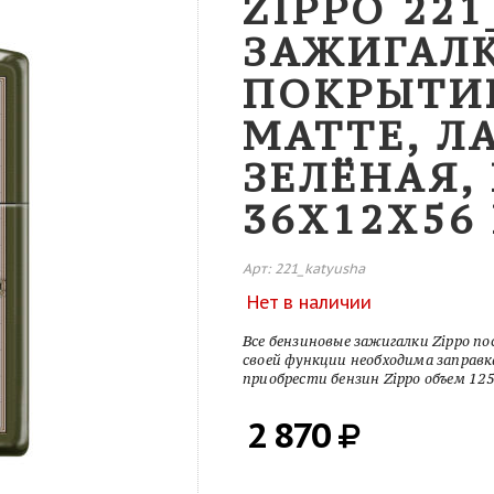
ZIPPO 221
ЗАЖИГАЛ
ПОКРЫТИ
MATTE, Л
ЗЕЛЁНАЯ,
36X12X56
Арт: 221_katyusha
Нет в наличии
Все бензиновые зажигалки Zippo п
своей функции необходима заправк
приобрести бензин Zippo объем 12
2 870