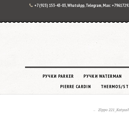
+7 (923) 153-43-03, WhatsApp, Telegram, Max: +796172
РУЧКИ PARKER
РУЧКИ WATERMAN
PIERRE CARDIN
THERMOS/ST
Zippo 221_Katyus