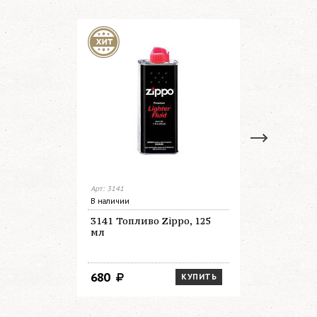
Арт: 3141
Арт: 3165
В наличии
В наличии
3141 Топливо Zippo, 125
3165 Топл
мл
мл
680
1 450
КУПИТЬ