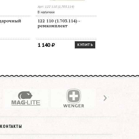
Арт: 122 110 (1.703.114)
Арт: lplb
В наличии
В наличии
одарочный
122 110 (1.703.114) -
LPLB чехол дл
ремкомплект
1 140
3 450
КУПИТЬ
КОНТАКТЫ