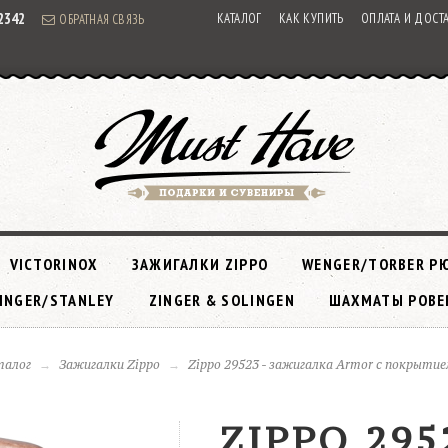
92342
КАТАЛОГ
КАК КУПИТЬ
ОПЛАТА И ДОСТ
ОБРАТНАЯ СВЯЗЬ
VICTORINOX
ЗАЖИГАЛКИ ZIPPO
WENGER/TORBER Р
INGER/STANLEY
ZINGER & SOLINGEN
ШАХМАТЫ РОВЕ
талог
Зажигалки Zippo
Zippo 29523 - зажигалка Armor с покрытие
ZIPPO 295