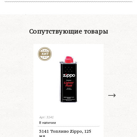
Сопутствующие товары
Арт: 3141
Арт: 3165
В наличии
В наличии
3141 Топливо Zippo, 125
3165 Топл
мл
мл