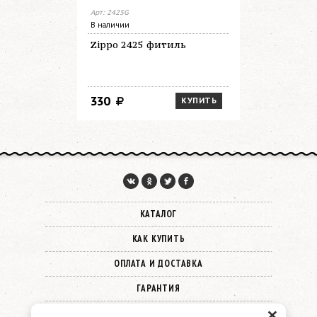
Арт: 2425G
Арт: 3141
В наличии
В наличии
Zippo 2425 фитиль
3141 Топл
мл
330
680
КУПИТЬ
КАТАЛОГ
КАК КУПИТЬ
ОПЛАТА И ДОСТАВКА
ГАРАНТИЯ
×
О КОМПАНИИ