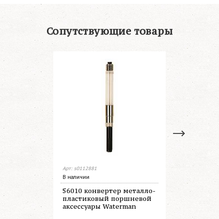
Сопутствующие товары
Арт: s0112881
Арт: s0110710
В наличии
В наличии
56010 конвертер металло-
51061 че
пластиковый поршневой
Black акс
аксессуары Waterman