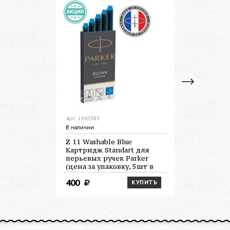
Арт: 1950383
Арт: 1950382
В наличии
В наличии
Z 11 Washable Blue
Z 11 Perm
Картридж Standart для
Standart 
перьевых ручек Parker
ручек Par
(цена за упаковку, 5шт в
упаковку,
упаковке)
400
500
КУПИТЬ