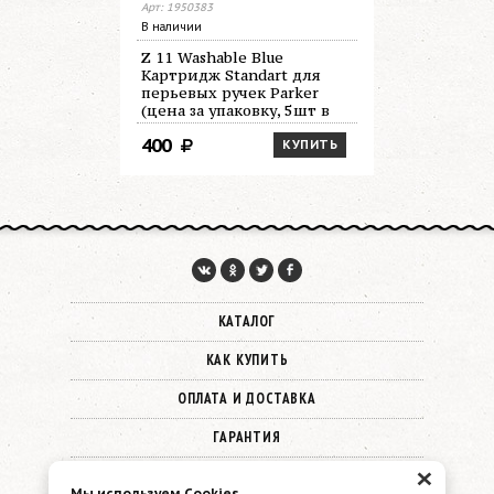
Арт: 1950383
Арт: 1950384
В наличии
В наличии
Z 11 Washable Blue
Z 11 Perm
Картридж Standart для
Standart 
перьевых ручек Parker
перьевых 
(цена за упаковку, 5шт в
(цена за 
упаковке)
упаковке)
400
500
КУПИТЬ
КАТАЛОГ
КАК КУПИТЬ
ОПЛАТА И ДОСТАВКА
ГАРАНТИЯ
×
О КОМПАНИИ
Мы используем Cookies