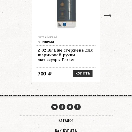
Арт: 1950368
Арт: 1950371
В наличии
Нет в налич
Z 02 BF Blue стержень для
Z 02 BM B
шариковой ручки
шариково
аксессуары Parker
аксессуар
700
700
КУПИТЬ
КАТАЛОГ
КАК КУПИТЬ