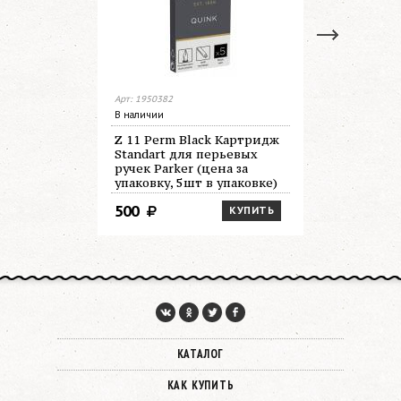
Арт: 1950382
Арт: 1950384
В наличии
В наличии
Z 11 Perm Black Картридж
Z 11 Perm
Standart для перьевых
Standart 
ручек Parker (цена за
перьевых 
упаковку, 5шт в упаковке)
(цена за 
упаковке)
500
500
КУПИТЬ
КАТАЛОГ
КАК КУПИТЬ