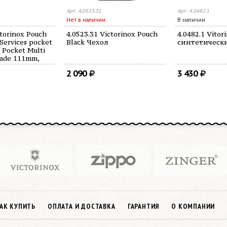
Арт: 4.0523.31
Арт: 4.0482.1
Нет в наличии
В наличии
ctorinox Pouch
4.0523.31 Victorinox Pouch
4.0482.1 Vitor
Services pocket
Black Чехол
синтетическ
 Pocket Multi
lade 111mm,
pirit, Swiss
2 090
3 430
вня
АК КУПИТЬ
ОПЛАТА И ДОСТАВКА
ГАРАНТИЯ
О КОМПАНИИ