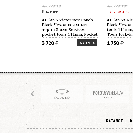
Арт: 4.0523.3
Арт: 4.0523.32
В наличии
Нет в наличии
4.0523.3 Victorinox Pouch
4.0523.32 Vi
Black Чехол кожаный
Black Чехол 
черный для Services
tools 111mm,
pocket tools 111mm, Pocket
Tools lock-b
Multi Tools lock-blade 111
Swiss Tools S
3 720
1 730
КУПИТЬ
mm, Swiss Tools Spirit, Swiss
Tools, 3 уро
Tools, до 3
КАТАЛОГ
К