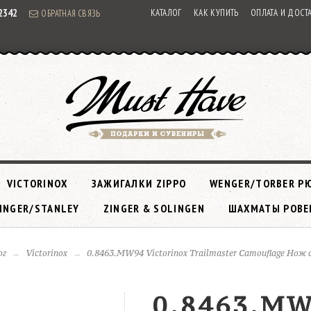
92342
КАТАЛОГ
КАК КУПИТЬ
ОПЛАТА И ДОСТ
ОБРАТНАЯ СВЯЗЬ
VICTORINOX
ЗАЖИГАЛКИ ZIPPO
WENGER/TORBER Р
INGER/STANLEY
ZINGER & SOLINGEN
ШАХМАТЫ РОВЕ
ог
Victorinox
0.8463.MW94 Victorinox Trailmaster Camouflage Нож 
0.8463.M