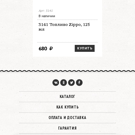
Арт: 3141
Арт: 3165
В наличии
В наличии
3141 Топливо Zippo, 125
3165 Топл
мл
мл
680
1 450
КУПИТЬ
КАТАЛОГ
КАК КУПИТЬ
ОПЛАТА И ДОСТАВКА
ГАРАНТИЯ