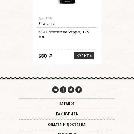
Арт: 3141
Арт: 100r
В наличии
В наличии
3141 Топливо Zippo, 125
100 R По
мл
Zippo (к
топливо 3
место для
140х160х
680
2 300
КУПИТЬ
КАТАЛОГ
КАК КУПИТЬ
ОПЛАТА И ДОСТАВКА