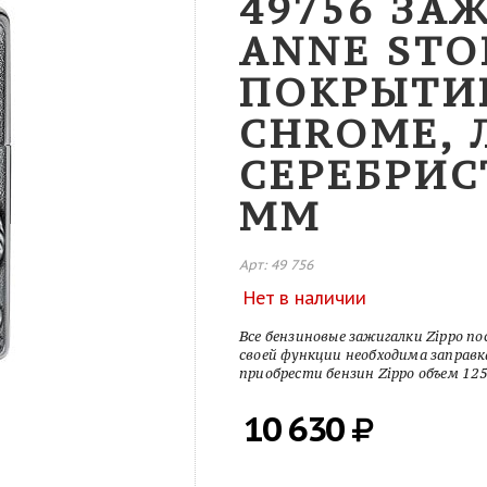
49756 ЗА
ANNE STO
ПОКРЫТИ
CHROME, 
СЕРЕБРИС
ММ
Арт: 49 756
Нет в наличии
Все бензиновые зажигалки Zippo п
своей функции необходима заправк
приобрести бензин Zippo объем 12
10 630