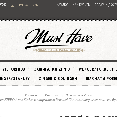
92342
КАТАЛОГ
КАК КУПИТЬ
ОПЛАТА И ДОСТ
ОБРАТНАЯ СВЯЗЬ
VICTORINOX
ЗАЖИГАЛКИ ZIPPO
WENGER/TORBER Р
INGER/STANLEY
ZINGER & SOLINGEN
ШАХМАТЫ РОВЕ
Главная
Каталог
Зажигалки Zippo
ка ZIPPO Anne Stokes с покрытием Brushed Chrome, латунь/сталь, серебр