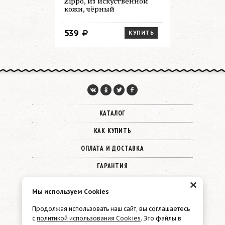
Zippo, из искуственной
набор для
кожи, чёрный
картонная
и салфетк
микрофи
539
1 089
КУПИТЬ
КАТАЛОГ
КАК КУПИТЬ
ОПЛАТА И ДОСТАВКА
ГАРАНТИЯ
×
О КОМПАНИИ
Мы используем Cookies
КОНТАКТЫ
Продолжая использовать наш сайт, вы соглашаетесь
с
политикой использования Cookies
. Это файлы в
© 2026 Must Have