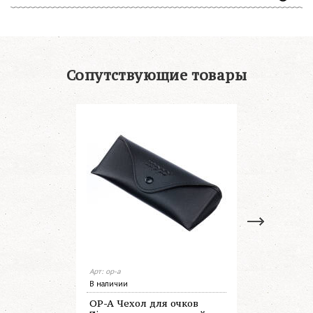
Сопутствующие товары
Арт: op-a
Арт: op-pack
В наличии
В наличии
OP-A Чехол для очков
OP-PACK 