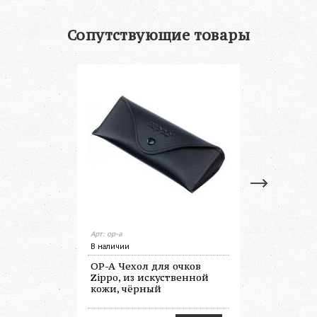
Сопутствующие товары
Арт: op-a
Арт: op-pack
В наличии
В наличии
OP-A Чехол для очков
OP-PACK 
Zippo, из искуственной
набор для
кожи, чёрный
картонная
и салфетк
микрофи