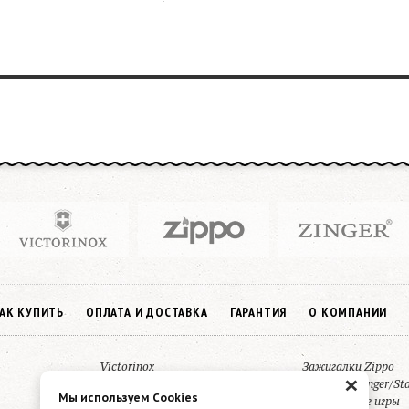
АК КУПИТЬ
ОПЛАТА И ДОСТАВКА
ГАРАНТИЯ
О КОМПАНИИ
Victorinox
Зажигалки Zippo
×
Pierre Cardin
Thermos/Stinger/St
Мы используем Cookies
MagLite фонари
Настольные игры