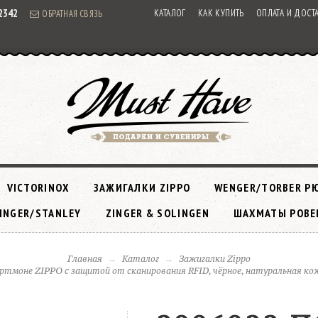
92342
КАТАЛОГ
КАК КУПИТЬ
ОПЛАТА И ДОСТ
ОБРАТНАЯ СВЯЗЬ
VICTORINOX
ЗАЖИГАЛКИ ZIPPO
WENGER/TORBER Р
INGER/STANLEY
ZINGER & SOLINGEN
ШАХМАТЫ РОВЕ
Главная
Каталог
Зажигалки Zippo
ртмоне ZIPPO с защитой от сканирования RFID, чёрное, натуральная кож