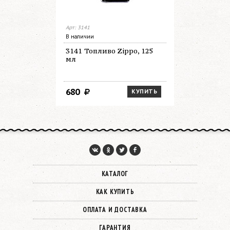
Арт: 3141
Арт: 3165
В наличии
В наличии
3141 Топливо Zippo, 125
3165 Топл
мл
мл
680
1 450
КУПИТЬ
КАТАЛОГ
КАК КУПИТЬ
ОПЛАТА И ДОСТАВКА
ГАРАНТИЯ