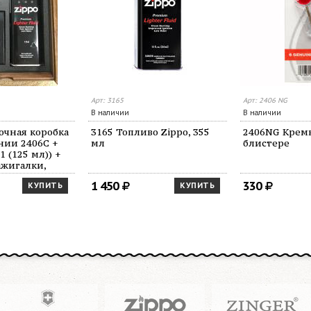
Арт: 3165
Арт: 2406 NG
В наличии
В наличии
очная коробка
3165 Топливо Zippo, 355
2406NG Кремн
нии 2406C +
мл
блистере
 (125 мл)) +
ажигалки,
 мм
1 450
330
КУПИТЬ
КУПИТЬ