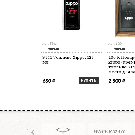
Арт: 3141
Арт: 100r
В наличии
В наличии
3141 Топливо Zippo, 125
100 R Подар
мл
Zippo (крем
топливо 3141
место для з
140х160х40
680
2 300
КУПИТЬ