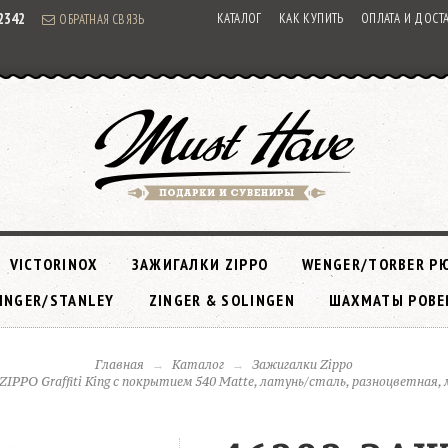
92342
КАТАЛОГ
КАК КУПИТЬ
ОПЛАТА И ДОСТ
ОБРАТНАЯ СВЯЗЬ
VICTORINOX
ЗАЖИГАЛКИ ZIPPO
WENGER/TORBER Р
INGER/STANLEY
ZINGER & SOLINGEN
ШАХМАТЫ РОВЕ
Главная
Каталог
Зажигалки Zippo
ZIPPO Graffiti King с покрытием 540 Matte, латунь/сталь, разноцветная,