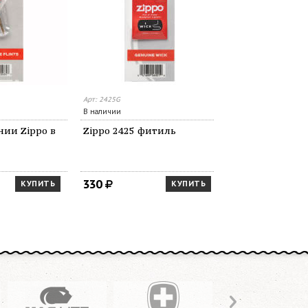
Арт: 2425G
В наличии
ии Zippo в
Zippo 2425 фитиль
330
КУПИТЬ
КУПИТЬ