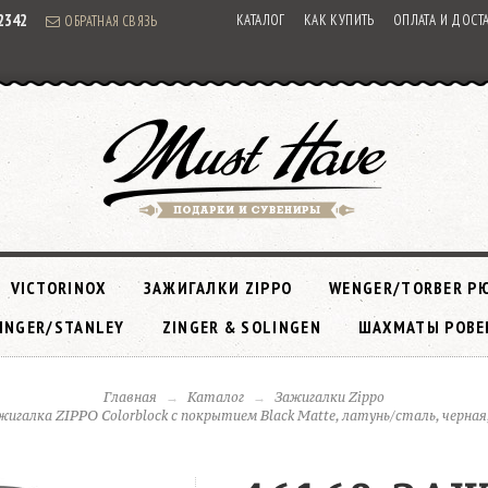
92342
КАТАЛОГ
КАК КУПИТЬ
ОПЛАТА И ДОСТ
ОБРАТНАЯ СВЯЗЬ
VICTORINOX
ЗАЖИГАЛКИ ZIPPO
WENGER/TORBER Р
INGER/STANLEY
ZINGER & SOLINGEN
ШАХМАТЫ РОВЕ
Главная
Каталог
Зажигалки Zippo
жигалка ZIPPO Colorblock с покрытием Black Matte, латунь/сталь, черная