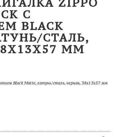
ЖИГАЛКА ZIPPO
CK С
ЕМ BLACK
АТУНЬ/СТАЛЬ,
38X13X57 ММ
ытием Black Matte, латунь/сталь, черная, 38x13x57 мм