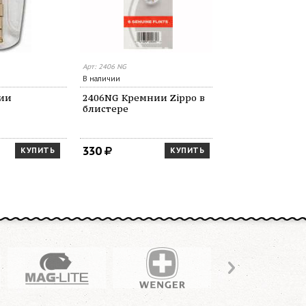
Арт: 2406 NG
Арт: 2425G
В наличии
В наличии
нии
2406NG Кремнии Zippo в
Zippo 2425 фи
блистере
330
330
КУПИТЬ
КУПИТЬ