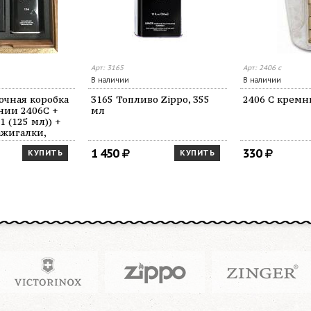
Арт: 3165
Арт: 2406 c
В наличии
В наличии
очная коробка
3165 Топливо Zippo, 355
2406 C крем
нии 2406C +
мл
 (125 мл)) +
ажигалки,
 мм
1 450
330
КУПИТЬ
КУПИТЬ