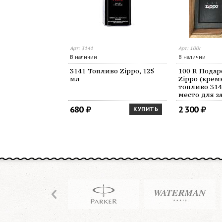
Арт: 3141
Арт: 100r
В наличии
В наличии
3141 Топливо Zippo, 125
100 R Подар
мл
Zippo (крем
топливо 3141
место для з
140х160х40
680
2 300
КУПИТЬ