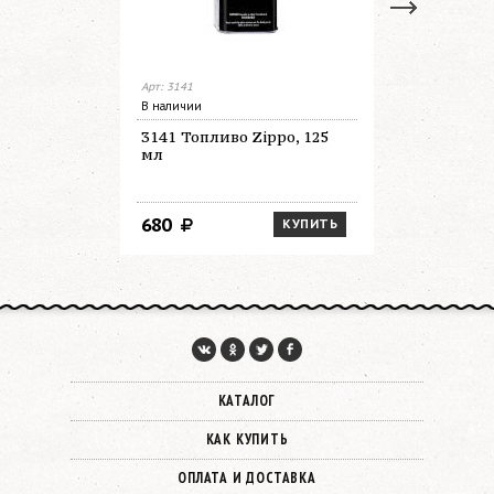
Арт: 3141
Арт: 100r
В наличии
В наличии
3141 Топливо Zippo, 125
100 R По
мл
Zippo (к
топливо 3
место для
140х160х
680
2 300
КУПИТЬ
КАТАЛОГ
КАК КУПИТЬ
ОПЛАТА И ДОСТАВКА