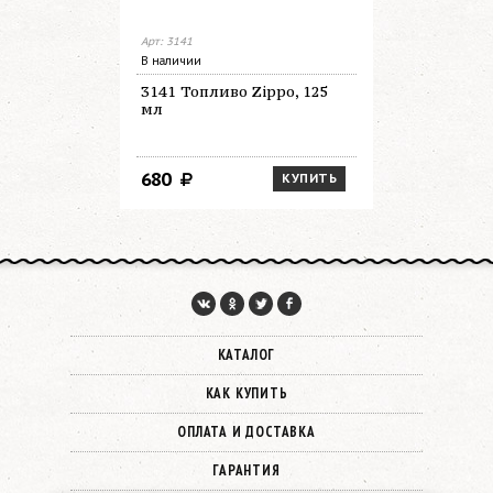
Арт: 3141
Арт: 100r
В наличии
В наличии
3141 Топливо Zippo, 125
100 R По
мл
Zippo (к
топливо 3
место для
140х160х
680
2 300
КУПИТЬ
КАТАЛОГ
КАК КУПИТЬ
ОПЛАТА И ДОСТАВКА
ГАРАНТИЯ