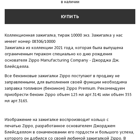
в наличии
КУПИТЬ
Коллекционная зажигалка, тираж 10000 экз. Зажигалка у нас
имеет номер 08306/10000
Зажигалка из коллекции
2021 года
, которая была выпущена
ограниченным тиражом специально ко дню рождения
основателя
Zippo Manufacturing Company
-
Джорджа Дж.
Блейсделла.
Все бензиновые зажигалки Zippo поступают в продажу не
заправленными, для выполнения своей функции необходима
заправка топливом (бензином) Zippo Premium. Рекомендуем
приобрести бензин Zippo объем 125 мл арт.3141 или объем 355
мл арт.3165.
Изображение на зажигалке воспроизводит кольцо с
печатью
Zippo
, разработанное основателем
Джорджем
Блейсделлом
в ознаменовании его гордости и большого успеха,
которого он добился со своей любимой зажигалкой
Zippo
. В