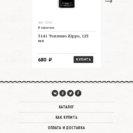
Арт: 3141
Арт: 3165
В наличии
В наличии
3141 Топливо Zippo, 125
3165 Топл
мл
мл
680
1 450
КУПИТЬ
КАТАЛОГ
КАК КУПИТЬ
ОПЛАТА И ДОСТАВКА