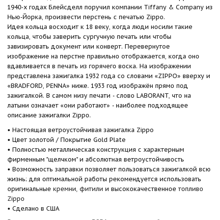
1940-х годах Блейсделл поручил компании
Tiffany & Company
из
Нью-Йорка, произвести перстень с печатью
Zippo
.
Идея кольца восходит к 18 веку, когда люди носили такие
кольца, чтобы заверить сургучную печать или чтобы
завизировать документ или конверт. Перевернутое
изображение на перстне правильно отображается, когда оно
вдавливается в печать из горячего воска. На изображении
представлена зажигалка
1932 года
со словами «
ZIPPO
» вверху и
«
BRADFORD, PENNA
» ниже. 1933 год изображён прямо под
зажигалкой. В самом низу печати - слово
LABORANT
, что на
латыни означает «
они работают
» - наиболее подходящее
описание зажигалки
Zippo
.
• Настоящая ветроустойчивая зажигалка Zippo
• Цвет золотой / Покрытие Gold Plate
• Полностью металлическая конструкция с характерным
фирменным "щелчком" и абсолютная ветроустойчивость
• Возможность заправки позволяет пользоваться зажигалкой всю
жизнь; для оптимальной работы рекомендуется использовать
оригинальные
кремни
,
фитили
и высококачественное
топливо
Zippo
• Сделано в США