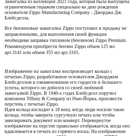
Зажигалка из коллекции
2021 года
, которая была выпущена
ограниченным тиражом специально ко дню рождения
основателя
Zippo Manufacturing Company
-
Джорджа Дж.
Блейсделла.
Все бензиновые зажигалки Zippo поступают в продажу не
заправленными, для выполнения своей функции
необходима заправка топливом (бензином) Zippo Premium.
Рекомендуем приобрести бензин Zippo объем 125 мл
арт.3141 или объем 355 мл арт.3165.
Изображение на зажигалке воспроизводит кольцо с
печатью
Zippo
, разработанное основателем
Джорджем
Блейсделлом
в ознаменовании его гордости и большого
успеха, которого он добился со своей любимой
зажигалкой
Zippo
. В 1940-х годах Блейсделл поручил
компании
Tiffany & Company
из Нью-Йорка, произвести
перстень с печатью
Zippo
.
Идея кольца восходит к 18 веку, когда люди носили такие
кольца, чтобы заверить сургучную печать или чтобы
завизировать документ или конверт. Перевернутое
изображение на перстне правильно отображается, когда оно
вдавливается в печать из горячего воска. На изображении