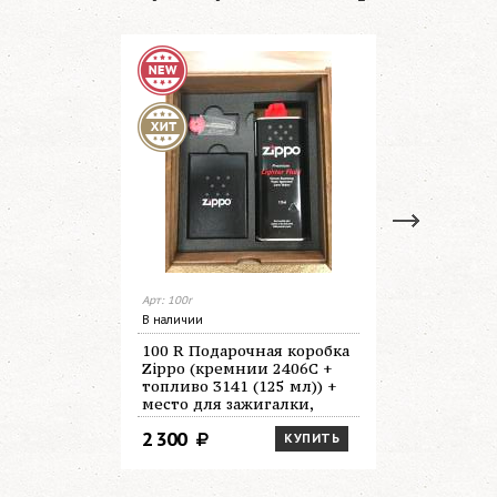
Арт: 100r
Арт: 3141
В наличии
В наличии
100 R Подарочная коробка
3141 Топл
Zippo (кремнии 2406C +
мл
топливо 3141 (125 мл)) +
место для зажигалки,
140х160х40 мм
2 300
680
КУПИТЬ