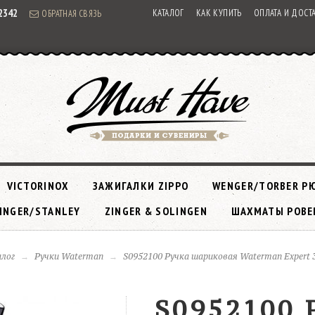
92342
КАТАЛОГ
КАК КУПИТЬ
ОПЛАТА И ДОСТ
ОБРАТНАЯ СВЯЗЬ
VICTORINOX
ЗАЖИГАЛКИ ZIPPO
WENGER/TORBER Р
INGER/STANLEY
ZINGER & SOLINGEN
ШАХМАТЫ РОВЕ
лог
Ручки Waterman
S0952100 Ручка шариковая Waterman Expert 3 
S0952100