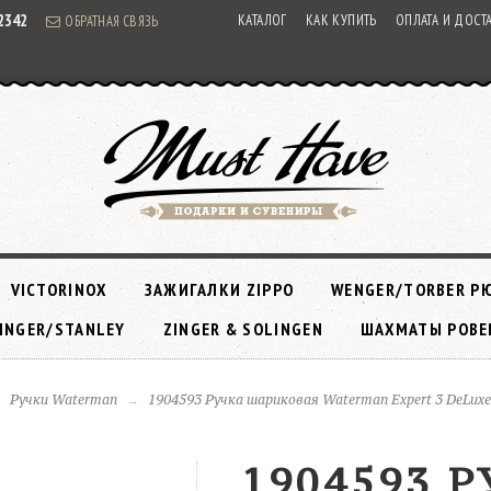
92342
КАТАЛОГ
КАК КУПИТЬ
ОПЛАТА И ДОСТ
ОБРАТНАЯ СВЯЗЬ
VICTORINOX
ЗАЖИГАЛКИ ZIPPO
WENGER/TORBER Р
INGER/STANLEY
ZINGER & SOLINGEN
ШАХМАТЫ РОВЕ
Ручки Waterman
1904593 Ручка шариковая Waterman Expert 3 DeLuxe
1904593 