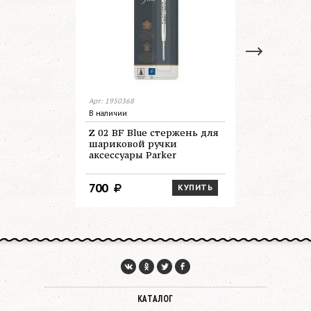
Арт: 1950368
Арт: 1950373
В наличии
В наличии
Z 02 BF Blue стержень для
Z 02 BM B
шариковой ручки
шариковы
аксессуары Parker
QuinkFlow
1мм сини
блистер 
700
1 200
КУПИТЬ
КАТАЛОГ