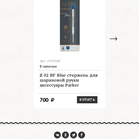
Арт: 1950368
Арт: 1950371
В наличии
Нет в налич
Z 02 BF Blue стержень для
Z 02 BM B
шариковой ручки
шариково
аксессуары Parker
аксессуар
700
700
КУПИТЬ