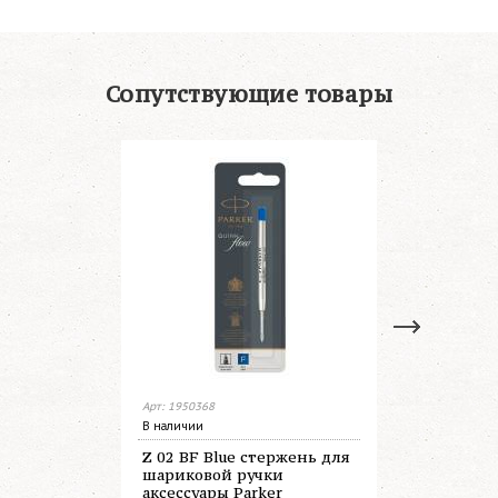
Сопутствующие товары
Арт: 1950368
Арт: 1950371
В наличии
Нет в налич
Z 02 BF Blue стержень для
Z 02 BM B
шариковой ручки
шариково
аксессуары Parker
аксессуар