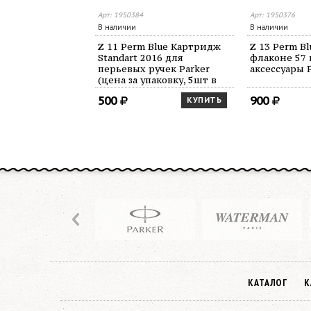
Арт: 1950384
Арт: 1950376
В наличии
В наличии
Z 11 Perm Blue Картридж
Z 13 Perm B
Standart 2016 для
флаконе 57 
перьевых ручек Parker
аксессуары 
(цена за упаковку, 5шт в
упаковке)
500
900
КУПИТЬ
КАТАЛОГ
К