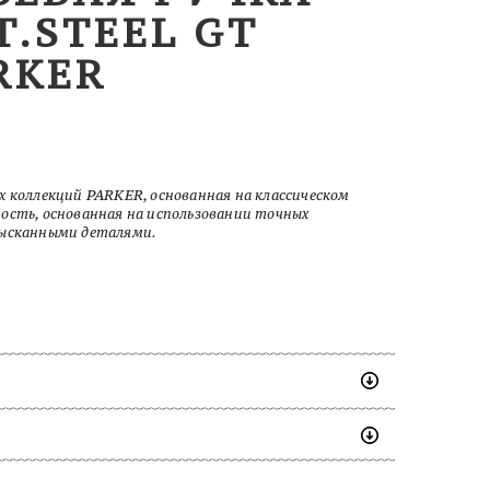
T.STEEL GT
RKER
х коллекций PARKER, основанная на классическом
ость, основанная на использовании точных
зысканными деталями.