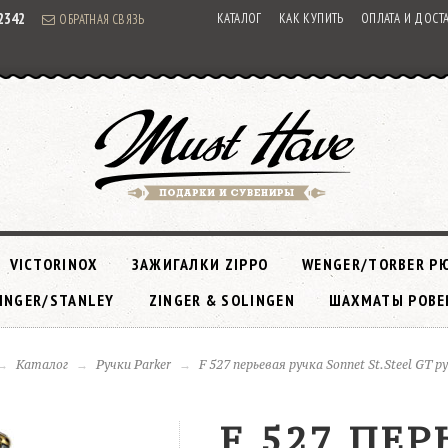
92342
КАТАЛОГ
КАК КУПИТЬ
ОПЛАТА И ДОСТ
ОБРАТНАЯ СВЯЗЬ
VICTORINOX
ЗАЖИГАЛКИ ZIPPO
WENGER/TORBER Р
INGER/STANLEY
ZINGER & SOLINGEN
ШАХМАТЫ РОВЕ
Каталог
Ручки Parker
F 527 перьевая ручка Sonnet St.Steel GT р
F 527 ПЕ