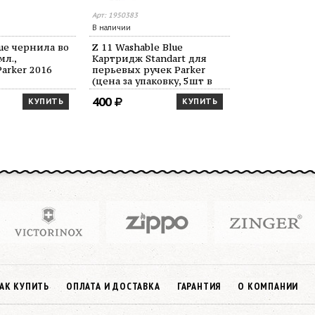
Арт: 1950383
В наличии
lue чернила во
Z 11 Washable Blue
мл.,
Картридж Standart для
Parker 2016
перьевых ручек Parker
(цена за упаковку, 5шт в
упаковке)
400
КУПИТЬ
КУПИТЬ
АК КУПИТЬ
ОПЛАТА И ДОСТАВКА
ГАРАНТИЯ
О КОМПАНИИ