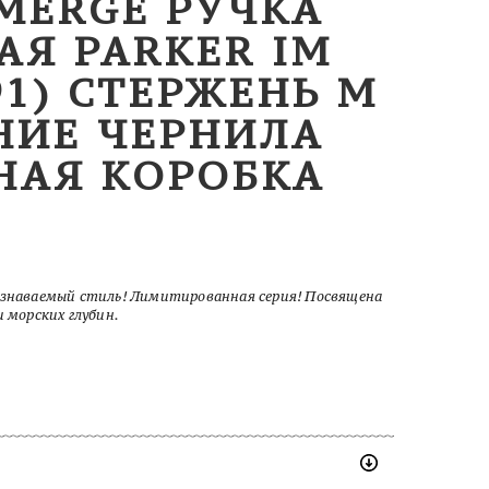
BMERGE РУЧКА
Я PARKER IM
91) СТЕРЖЕНЬ M
НИЕ ЧЕРНИЛА
НАЯ КОРОБКА
 узнаваемый стиль! Лимитированная серия! Посвящена
и морских глубин.