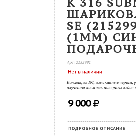
K 316 SU
ШАРИКОВА
SE (21529
(1ММ) СИ
ПОДАРОЧ
Арт: 2152991
Нет в наличии
Коллекция IM, изысканные черты,
изучению космоса, полярных льдов 
9 000
ПОДРОБНОЕ ОПИСАНИЕ