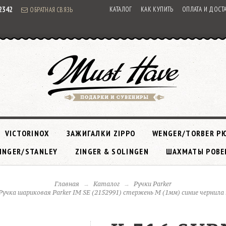
92342
КАТАЛОГ
КАК КУПИТЬ
ОПЛАТА И ДОСТ
ОБРАТНАЯ СВЯЗЬ
VICTORINOX
ЗАЖИГАЛКИ ZIPPO
WENGER/TORBER Р
INGER/STANLEY
ZINGER & SOLINGEN
ШАХМАТЫ РОВЕ
Главная
Каталог
Ручки Parker
 Ручка шариковая Parker IM SE (2152991) стержень M (1мм) синие чернила