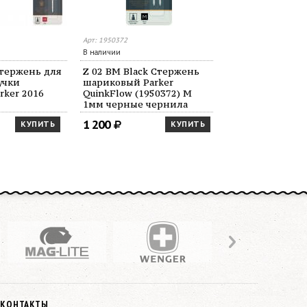
Арт: 1950372
Арт: 1950373
В наличии
В наличии
стержень для
Z 02 BM Black Стержень
Z 02 BM Blue 
учки
шариковый Parker
шариковый Par
rker 2016
QuinkFlow (1950372) M
QuinkFlow (195
1мм черные чернила
1мм синие че
блистер (2шт)
блистер (2шт)
1 200
1 200
КУПИТЬ
КУПИТЬ
КОНТАКТЫ