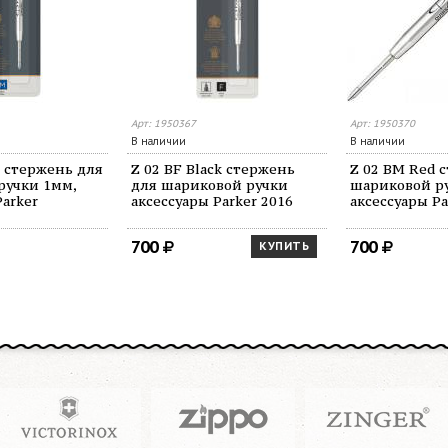
Арт: 1950367
Арт: 1950370
В наличии
В наличии
e стержень для
Z 02 BF Black стержень
Z 02 BM Red 
ручки 1мм,
для шариковой ручки
шариковой р
Parker
аксессуары Parker 2016
аксессуары Pa
700
700
КУПИТЬ