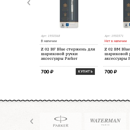
Арт: 1950368
Арт: 1950371
В наличии
Нет в наличии
Z 02 BF Blue стержень для
Z 02 BM Blu
шариковой ручки
шариковой 
аксессуары Parker
аксессуары 
700
700
КУПИТЬ