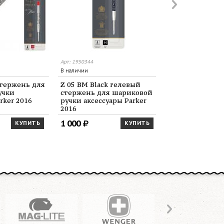
Арт: 1950344
Арт: 1950346
В наличии
Нет в наличии
стержень для
Z 05 BM Black гелевый
Z 05 BM Blue г
учки
стержень для шариковой
стержень для
rker 2016
ручки аксессуары Parker
ручки 0,7мм, а
2016
Parker
1 000
1 000
КУПИТЬ
КУПИТЬ