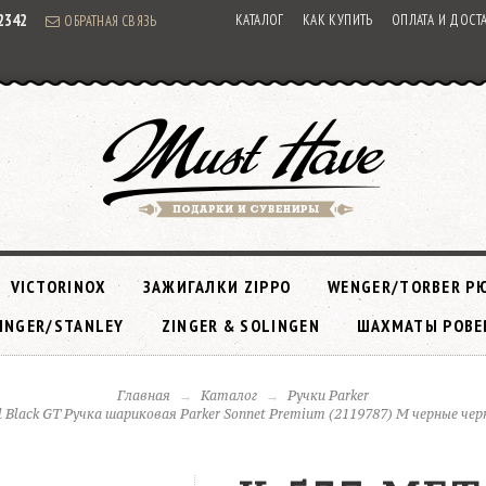
92342
КАТАЛОГ
КАК КУПИТЬ
ОПЛАТА И ДОСТ
ОБРАТНАЯ СВЯЗЬ
VICTORINOX
ЗАЖИГАЛКИ ZIPPO
WENGER/TORBER Р
INGER/STANLEY
ZINGER & SOLINGEN
ШАХМАТЫ РОВЕ
Главная
Каталог
Ручки Parker
l Black GT Ручка шариковая Parker Sonnet Premium (2119787) M черные чер