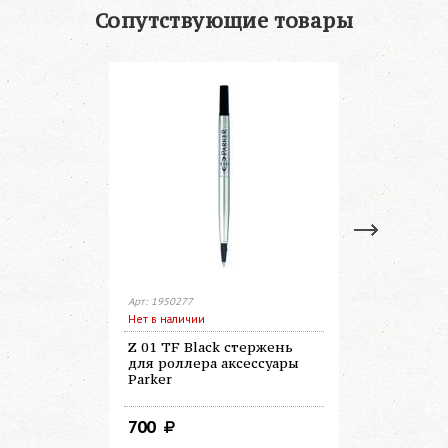
Сопутствующие товары
Арт: 1950277
Арт: 1950279
Нет в наличии
В наличии
Z 01 TF Black стержень
Z 01 TF B
для роллера аксессуары
роллера а
Parker
700
700