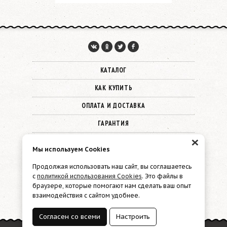
КАТАЛОГ
КАК КУПИТЬ
ОПЛАТА И ДОСТАВКА
ГАРАНТИЯ
×
О КОМПАНИИ
Мы используем Cookies
КОНТАКТЫ
Продолжая использовать наш сайт, вы соглашаетесь
с
политикой использования Cookies
. Это файлы в
© 2026 Must Have
браузере, которые помогают нам сделать ваш опыт
взаимодействия с сайтом удобнее.
Политика конфиденциальности
Файлы cookie
Согласен со всеми
Настроить