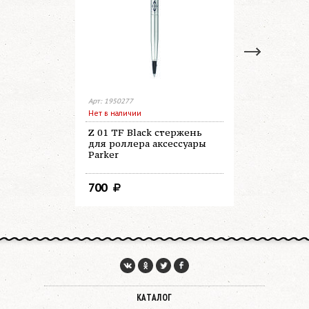
Арт: 1950277
Арт: 1950279
Нет в наличии
В наличии
Z 01 TF Black стержень
Z 01 TF B
для роллера аксессуары
роллера а
Parker
700
700
КАТАЛОГ