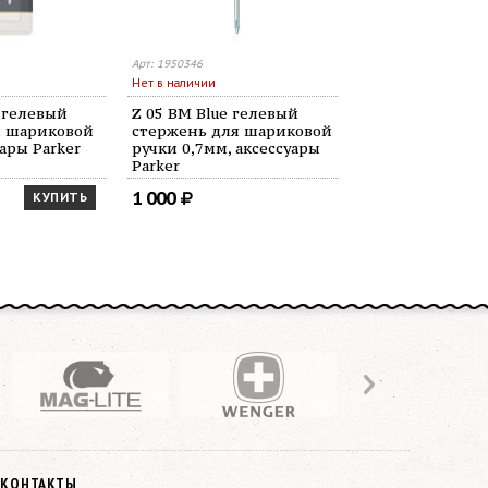
Арт: 1950346
Арт: 1950345
Нет в наличии
Нет в наличии
k гелевый
Z 05 BM Blue гелевый
Z 05 BM Red г
я шариковой
стержень для шариковой
стержень для
ары Parker
ручки 0,7мм, аксессуары
ручки Parker 2
Parker
1 000
585
КУПИТЬ
КОНТАКТЫ