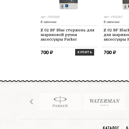
Арт: 1950368
Арт: 1950367
В наличии
В наличии
Z 02 BF Blue стержень для
Z 02 BF Bla
шариковой ручки
для шарико
аксессуары Parker
аксессуары 
700
700
КУПИТЬ
КАТАЛОГ
К