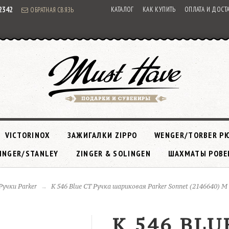
92342
КАТАЛОГ
КАК КУПИТЬ
ОПЛАТА И ДОСТ
ОБРАТНАЯ СВЯЗЬ
VICTORINOX
ЗАЖИГАЛКИ ZIPPO
WENGER/TORBER Р
INGER/STANLEY
ZINGER & SOLINGEN
ШАХМАТЫ РОВЕ
Ручки Parker
K 546 Blue CT Ручка шариковая Parker Sonnet (2146640) M
K 546 BLU