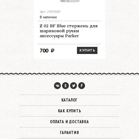
Арт: 1950368
Арт: 1950371
В наличии
Нет в налич
Z 02 BF Blue стержень для
Z 02 BM B
шариковой ручки
шариково
аксессуары Parker
аксессуар
700
700
КУПИТЬ
КАТАЛОГ
КАК КУПИТЬ
ОПЛАТА И ДОСТАВКА
ГАРАНТИЯ