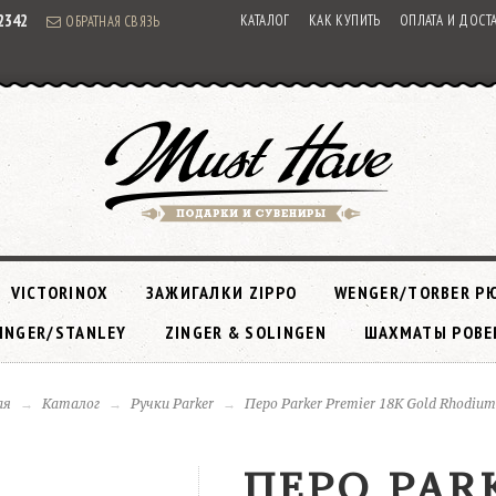
92342
КАТАЛОГ
КАК КУПИТЬ
ОПЛАТА И ДОСТ
ОБРАТНАЯ СВЯЗЬ
VICTORINOX
ЗАЖИГАЛКИ ZIPPO
WENGER/TORBER Р
INGER/STANLEY
ZINGER & SOLINGEN
ШАХМАТЫ РОВЕ
ая
Каталог
Ручки Parker
Перо Parker Premier 18K Gold Rhodium
ПЕРО PAR