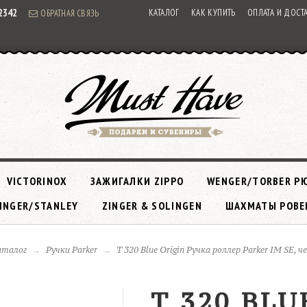
92342
КАТАЛОГ
КАК КУПИТЬ
ОПЛАТА И ДОСТ
ОБРАТНАЯ СВЯЗЬ
VICTORINOX
ЗАЖИГАЛКИ ZIPPO
WENGER/TORBER Р
INGER/STANLEY
ZINGER & SOLINGEN
ШАХМАТЫ РОВЕ
аталог
Ручки Parker
T 320 Blue Origin Ручка роллер Parker IM SE, ч
T 320 BLU