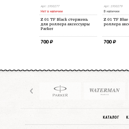
Арт: 1950277
Арт: 1950279
Нет в наличии
В наличии
Z 01 TF Black стержень
Z 01 TF Blu
для роллера аксессуары
роллера акс
Parker
700
700
КАТАЛОГ
К