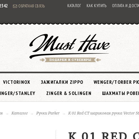
92342
КАТАЛОГ
КАК КУПИТЬ
ОПЛАТА И ДОСТ
ОБРАТНАЯ СВЯЗЬ
VICTORINOX
ЗАЖИГАЛКИ ZIPPO
WENGER/TORBER Р
INGER/STANLEY
ZINGER & SOLINGEN
ШАХМАТЫ РОВЕ
ая
Каталог
Ручки Parker
K 01 Red CT шариковая ручка Vector S
K 01 RED