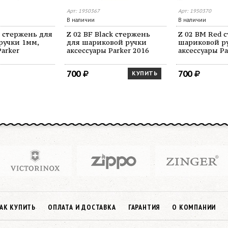
Арт: 1950367
Арт: 1950370
В наличии
В наличии
e стержень для
Z 02 BF Black стержень
Z 02 BM Red 
ручки 1мм,
для шариковой ручки
шариковой р
Parker
аксессуары Parker 2016
аксессуары Pa
700
700
КУПИТЬ
АК КУПИТЬ
ОПЛАТА И ДОСТАВКА
ГАРАНТИЯ
О КОМПАНИИ