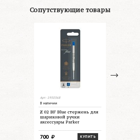
Сопутствующие товары
Арт: 1950368
Арт: 1950367
В наличии
В наличии
Z 02 BF Blue стержень для
Z 02 BF B
шариковой ручки
для шари
аксессуары Parker
аксессуар
700
700
КУПИТЬ