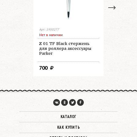
Арт: 1950277
Арт: 1950279
Нет в наличии
В наличии
Z 01 TF Black стержень
Z 01 TF B
для роллера аксессуары
роллера а
Parker
700
700
КАТАЛОГ
КАК КУПИТЬ