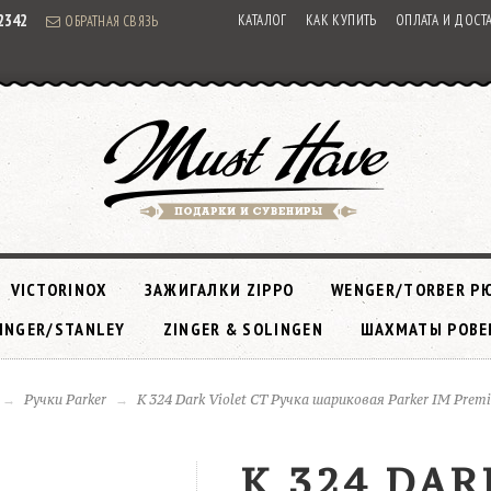
92342
КАТАЛОГ
КАК КУПИТЬ
ОПЛАТА И ДОСТ
ОБРАТНАЯ СВЯЗЬ
VICTORINOX
ЗАЖИГАЛКИ ZIPPO
WENGER/TORBER Р
INGER/STANLEY
ZINGER & SOLINGEN
ШАХМАТЫ РОВЕ
Ручки Parker
K 324 Dark Violet CT Ручка шариковая Parker IM Prem
K 324 DAR