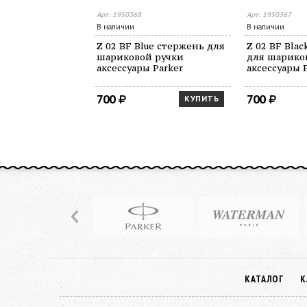
Арт: 1950368
Арт: 1950367
В наличии
В наличии
Z 02 BF Blue стержень для
Z 02 BF Bla
шариковой ручки
для шарико
аксессуары Parker
аксессуары 
700
700
КУПИТЬ
КАТАЛОГ
К