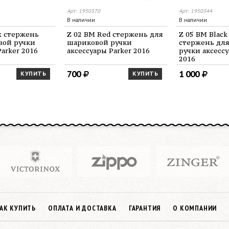
Арт: 1950370
Арт: 1950344
В наличии
В наличии
ck стержень
Z 02 BM Red стержень для
Z 05 BM Blac
вой ручки
шариковой ручки
стержень дл
Parker 2016
аксессуары Parker 2016
ручки аксессу
2016
700
1 000
КУПИТЬ
КУПИТЬ
АК КУПИТЬ
ОПЛАТА И ДОСТАВКА
ГАРАНТИЯ
О КОМПАНИИ