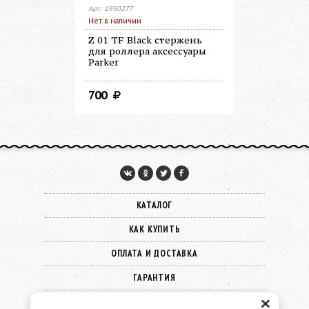
Арт: 1950277
Арт: 1950279
Нет в наличии
В наличии
Z 01 TF Black стержень
Z 01 TF B
для роллера аксессуары
роллера а
Parker
700
700
КАТАЛОГ
КАК КУПИТЬ
ОПЛАТА И ДОСТАВКА
ГАРАНТИЯ
×
О КОМПАНИИ