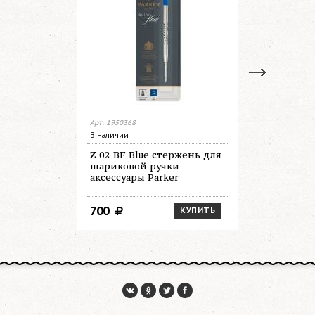
Арт: 1950368
Арт: 1950367
В наличии
В наличии
Z 02 BF Blue стержень для
Z 02 BF B
шариковой ручки
для шари
аксессуары Parker
аксессуар
700
700
КУПИТЬ