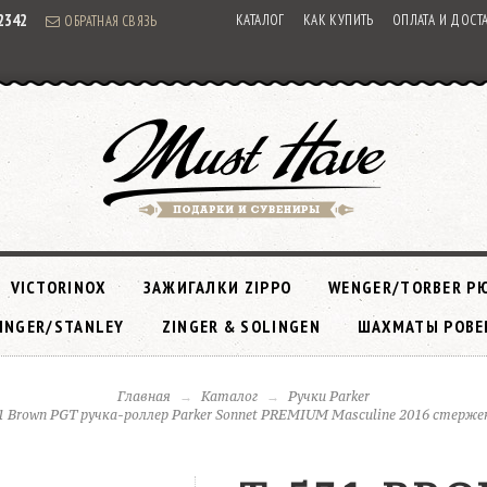
92342
КАТАЛОГ
КАК КУПИТЬ
ОПЛАТА И ДОСТ
ОБРАТНАЯ СВЯЗЬ
VICTORINOX
ЗАЖИГАЛКИ ZIPPO
WENGER/TORBER Р
INGER/STANLEY
ZINGER & SOLINGEN
ШАХМАТЫ РОВЕ
Главная
Каталог
Ручки Parker
1 Brown PGT ручка-роллер Parker Sonnet PREMIUM Masculine 2016 стержен