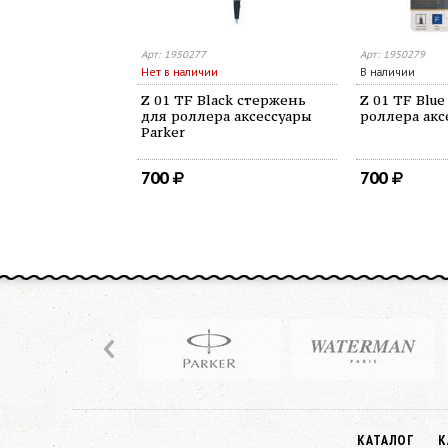
Арт: 1950277
Арт: 1950279
Нет в наличии
В наличии
Z 01 TF Black стержень
Z 01 TF Blu
для роллера аксессуары
роллера акс
Parker
700
700
КАТАЛОГ
К